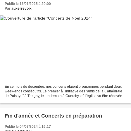
Publié le 16/01/2025 à 20:00
Par
auxerrevoix
En ce mois de décembre, nos concerts étaient programmés pendant deux
week-ends consécutifs. Le premier à l'initiative des "amis de la Cathédrale
de Puisaye" à Treigny, le lendemain à Guerchy, où l'église va être rénovée
dans les années à venir, puis le...
Fin d'année et Concerts en préparation
Publié le 04/07/2024 à 16:17