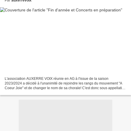
Par
auxerrevoix
L'association AUXERRE VOIX réunie en AG à l'issue de la saison
2023/2024 a décidé à l'unanimité de rejoindre les rangs du mouvement "A
Coeur Joie" et de changer le nom de sa chorale! C'est donc sous appellation
A COEUR JOIE- AUXERRE que vous pourrez retrouver...