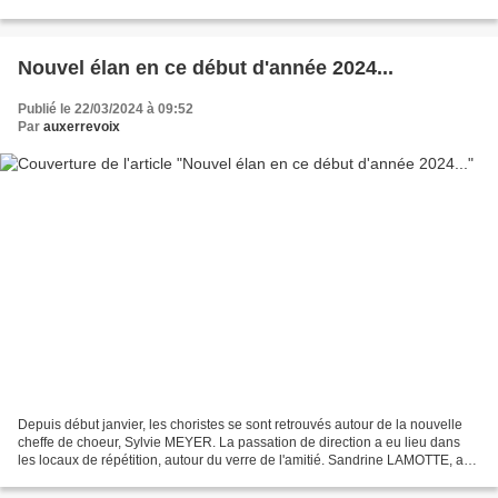
Nouvel élan en ce début d'année 2024...
Publié le 22/03/2024 à 09:52
Par
auxerrevoix
Depuis début janvier, les choristes se sont retrouvés autour de la nouvelle
cheffe de choeur, Sylvie MEYER. La passation de direction a eu lieu dans
les locaux de répétition, autour du verre de l'amitié. Sandrine LAMOTTE, a
été remerciée pour les 8 années...