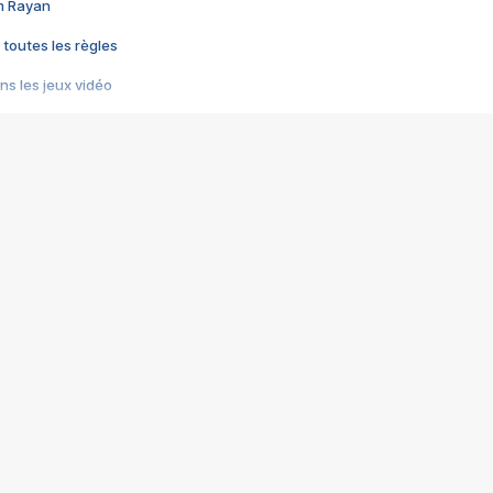
im Rayan
 toutes les règles
s les jeux vidéo
us choquant de Rockstar ? - Le scandale BULLY
e plus moche de Steam
du RÊVE tourne au CAUCHEMAR
pendant 8 heures
it… à tort
umiliés par un jeu vidéo
ire - Final Fantasy 8
ti un empire - Age of Empires
story DOFUS
tard, il crée l'un des pires jeux de tous les temps, MindsEye.